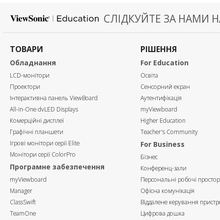
СЛІДКУЙТЕ ЗА НАМИ Н
ТОВАРИ
РІШЕННЯ
Обладнання
For Education
LCD-монітори
Освіта
Проектори
Сенсорний екран
Інтерактивна панель ViewBoard
Аутентифікація
All-in-One dvLED Displays
myViewboard
Комерційні дисплеї
Higher Education
Графічні планшети
Teacher's Community
Ігрові монітори серії Elite
For Business
Монітори серії ColorPro
Бізнес
Програмне забезпечення
Конференц-зали
myViewboard
Персональні робочі просто
Manager
Офісна комунікація
ClassSwift
Віддалене керування прист
TeamOne
Цифрова дошка