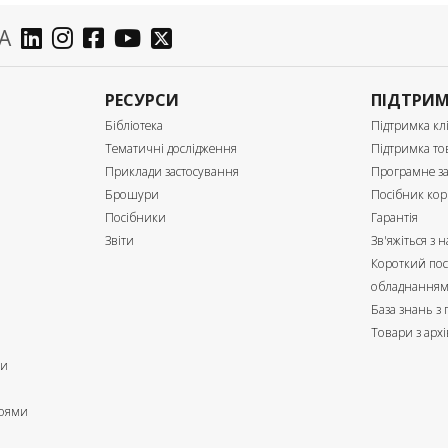
А
РЕСУРСИ
ПІДТРИ
Бібліотека
Підтримка клі
Тематичні дослідження
Підтримка то
Приклади застосування
Програмне з
Брошури
Посібник кор
Посібники
Гарантія
Звіти
Зв'яжіться з 
Короткий пос
обладнання
База знань з
Товари з архі
ри
роями