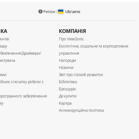
Ukraine
Регіон :
МКА
КОМПАНІЯ
єнтів
Про ViewSonic
вару
Екологічне, соціальне та корпоративне
абезпечення/Драйвери/
управління
истувача
Нагороди
Новини
нами
Звіт про сталий розвиток
ібник з початку роботи з
Бібліотека
м
Брошури
 програмного забезпечення
Де купити
ву
Кар'єра
Антикорупційна політика