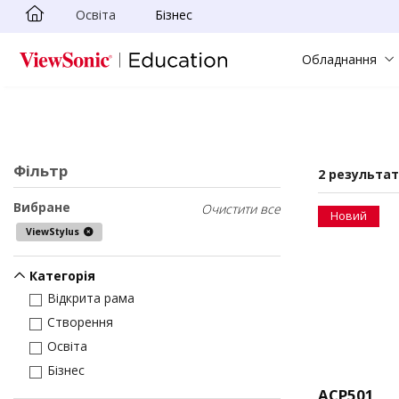
Освіта
Бізнес
Skip to main content
Обладнання
Фільтр
2 результа
Вибране
Очистити все
Новий
ViewStylus
Категорія
Відкрита рама
Створення
Освіта
Бізнес
ACP501