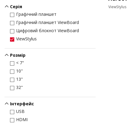
Серія
ViewStylus
Графічний планшет
Графічний планшет ViewBoard
Цифровий блокнот ViewBoard
ViewStylus
Розмір
< 7"
10"
13"
32"
Інтерфейс
USB
HDMI