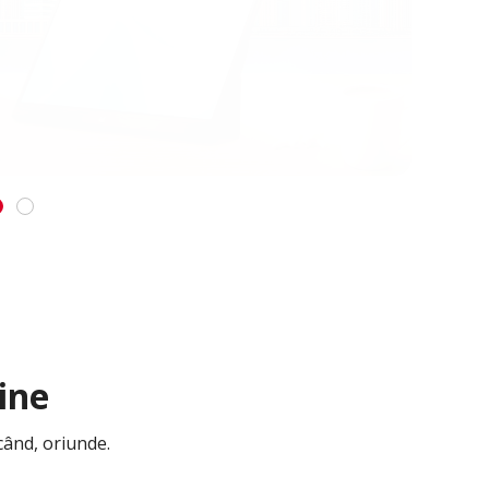
ine
icând, oriunde.