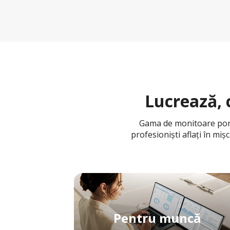
Lucrează, 
Gama de monitoare portab
profesioniști aflați în miș
Pentru muncă