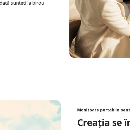
 dacă sunteți la birou
 Pentru Lucru La Distanță Și Hibrid
Monitoare portabile pent
Creația se 