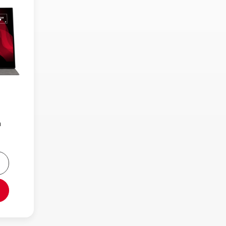
h
n More About TD1655