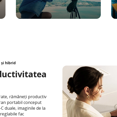
și hibrid
ductivitatea
ntrate, rămâneți productiv
cran portabil conceput
-C duale, imaginile de la
reglabile fac