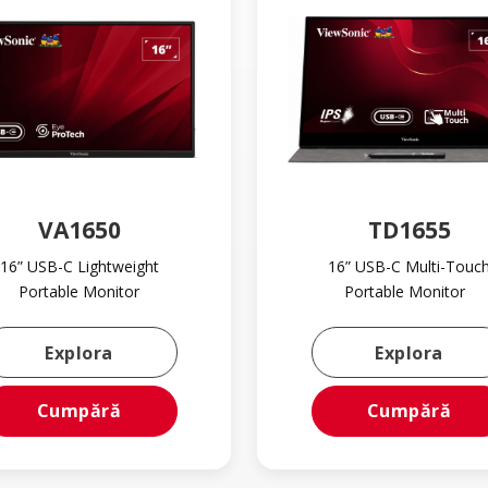
VA1650
TD1655
16” USB-C Lightweight
16” USB-C Multi-Touc
Portable Monitor
Portable Monitor
Learn More About VA1650
Lear
Explora
Explora
Cumpără
Cumpără