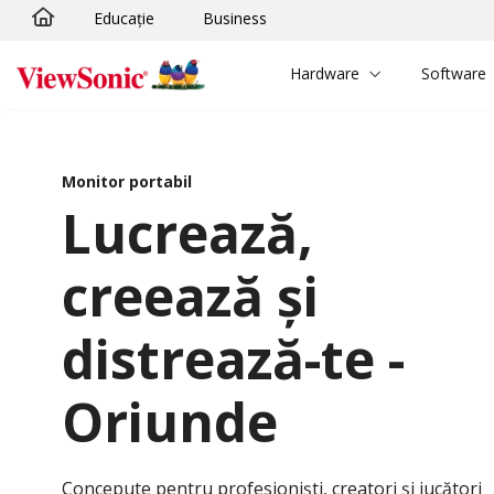
Educație
Business
Sari la conținutul principal
Hardware
Software
Monitor portabil
Lucrează,
creează și
distrează-te -
Oriunde
Concepute pentru profesioniști, creatori și jucători