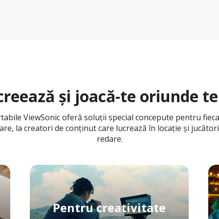
creează și joacă-te oriunde te
ile ViewSonic oferă soluții special concepute pentru fiecare
care, la creatori de conținut care lucrează în locație și jucăt
redare.
Pentru creativitate