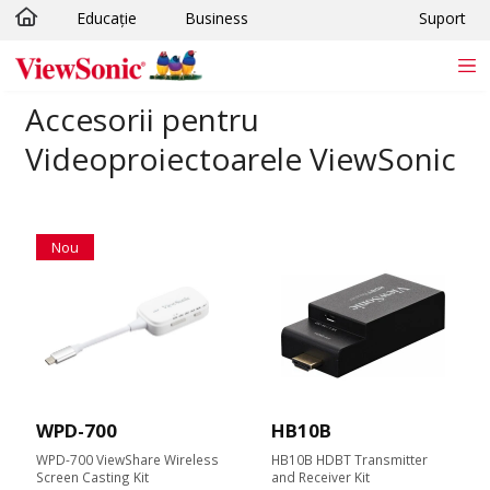
Educație
Business
Suport
Sari la conținutul principal
Accesorii pentru
Videoproiectoarele ViewSonic
Nou
WPD-700
HB10B
WPD-700 ViewShare Wireless
HB10B HDBT Transmitter
Screen Casting Kit
and Receiver Kit