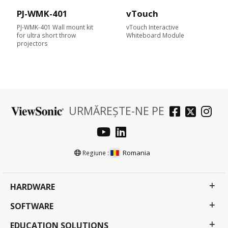
PJ-WMK-401
vTouch
PJ-WMK-401 Wall mount kit
vTouch Interactive
for ultra short throw
Whiteboard Module
projectors
URMĂREȘTE-NE PE
Romania
Regiune :
HARDWARE
SOFTWARE
EDUCATION SOLUTIONS