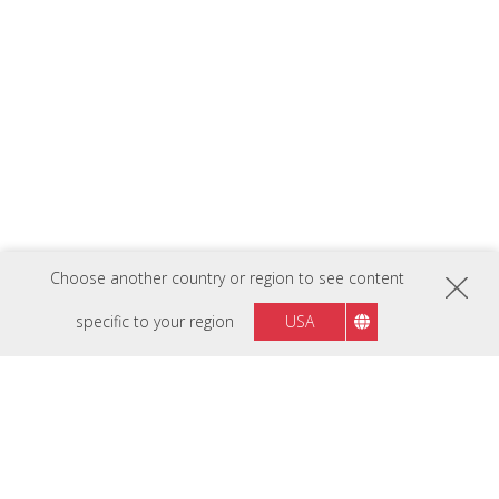
Choose another country or region to see content
specific to your region
USA
VĂ PREZENTĂM TD2465
Soluție Ideală Pentru