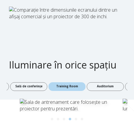
Iluminare în orice spațiu
are
Sală de conferințe
Training Room
Auditorium