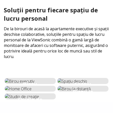
Soluții pentru fiecare spațiu de
lucru personal
De la birouri de acasă la apartamente executive și spații
deschise colaborative, soluțiile pentru spațiu de lucru
personal de la ViewSonic combină o gamă largă de
monitoare de afaceri cu software puternic, asigurând o
potrivire ideală pentru orice loc de muncă sau stil de
lucru.
Birou
Spațiu
executiv
deschis
Birou la
Home Office
distanță
Studio de
creație