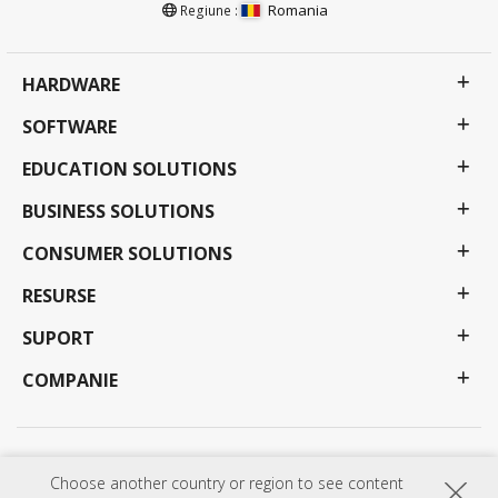
Romania
Regiune :
HARDWARE
SOFTWARE
EDUCATION SOLUTIONS
BUSINESS SOLUTIONS
CONSUMER SOLUTIONS
RESURSE
SUPORT
COMPANIE
Politica de Confidențialitate
Termeni de utilizare
Accesibilitate
Choose another country or region to see content
Programele, specificațiile, prețurile și disponibilitatea pot fi modificate fără notificare. Selecțiile,