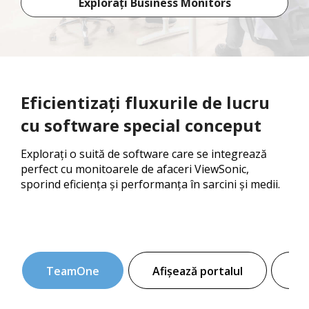
Explorați Business Monitors
Eficientizați fluxurile de lucru
cu software special conceput
Explorați o suită de software care se integrează
perfect cu monitoarele de afaceri ViewSonic,
sporind eficiența și performanța în sarcini și medii.
TeamOne
Afișează portalul
vD