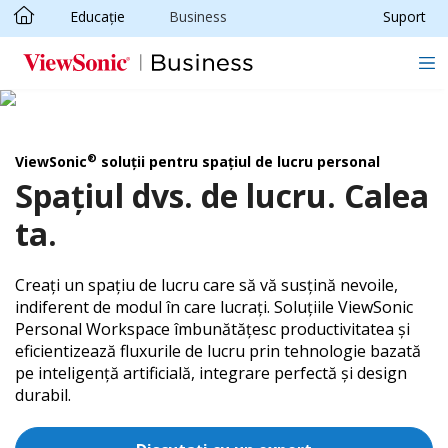
Educație
Business
Suport
Sari la conținutul principal
®
ViewSonic
soluții pentru spațiul de lucru personal
Spațiul dvs. de lucru. Calea
ta.
Creați un spațiu de lucru care să vă susțină nevoile,
indiferent de modul în care lucrați. Soluțiile ViewSonic
Personal Workspace îmbunătățesc productivitatea și
eficientizează fluxurile de lucru prin tehnologie bazată
pe inteligență artificială, integrare perfectă și design
durabil.