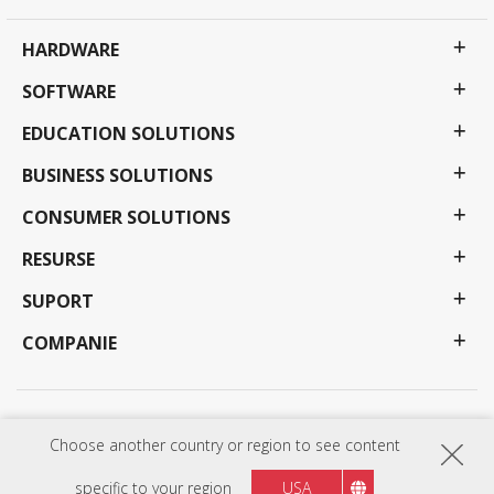
HARDWARE
SOFTWARE
EDUCATION SOLUTIONS
BUSINESS SOLUTIONS
CONSUMER SOLUTIONS
RESURSE
SUPORT
COMPANIE
Politica de Confidențialitate
Termeni de utilizare
Accesibilitate
Choose another country or region to see content
Programele, specificațiile, prețurile și disponibilitatea pot fi modificate fără notificare. Selecțiile,
ofertele și programele pot varia în funcție de țară; consultați reprezentantul dvs. ViewSonic
pentru detalii complete. Copyright © ViewSonic Corporation 2000-:thisYear . Toate drepturile
specific to your region
USA
rezervate.