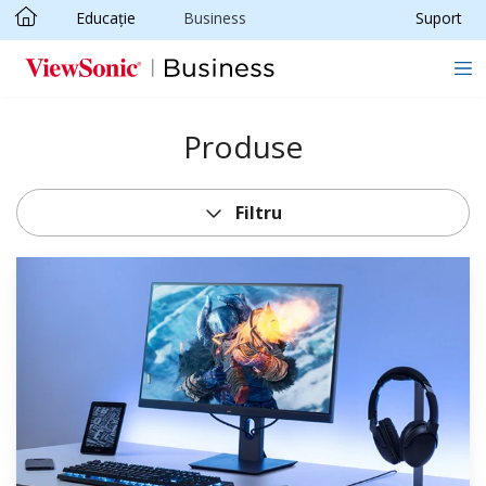
Educație
Business
Suport
Sari la conținutul principal
Produse
Filtru