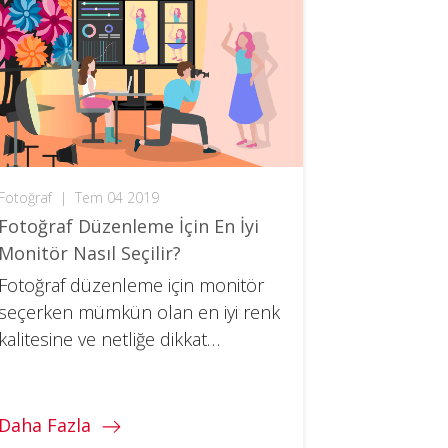
Fotoğraf
|
Tem 04 2019
Fotoğraf Düzenleme İçin En İyi
Monitör Nasıl Seçilir?
Fotoğraf düzenleme için monitör
seçerken mümkün olan en iyi renk
kalitesine ve netliğe dikkat
etmelisiniz. Böyle bir monitörü
nasıl seçeceğinizi öğrenin.
Daha Fazla