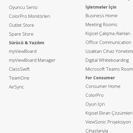
Oyuncu Serisi
İşletmeler İçin
Business Home
ColorPro Monitörleri
Meeting Rooms
Outlet Store
Kişisel Çalışma Alanları
Spare Store
Office Communication
Sürücü & Yazılım
myViewBoard
Uzaktan Cihaz Yönetim
myViewBoard Manager
Digital Whiteboarding
ClassSwift
Microsoft Teams Room
TeamOne
For Consumer
Consumer Home
AirSync
ColorPro
Oyun İçin
Kişisel Ekran Çözümleri
ViewSonic Projeksiyon
Cihazlarıyla