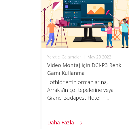
Yaratıcı Çalışmalar
|
May 20 2022
Video Montaj için DCI-P3 Renk
Gamı Kullanma
Lothlórien’in ormanlarına,
Arrakis’in çöl tepelerine veya
Grand Budapest Hotel’in
cephesine hiç baktıysanız,
renklerin filmlerin tonunu nasıl
belirlediğini görmüş olurdunuz.
Daha Fazla
Renkler genellikle duyguları