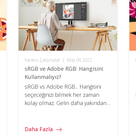
Yaratıcı Çalışmalar
|
May 06 2022
sRGB ve Adobe RGB: Hangisini
Kullanmalıyız?
sRGB vs Adobe RGB... Hangisini
seçeceğinizi bilmek her zaman
kolay olmaz. Gelin daha yakından
bakalım ve hangisini seçmeniz
gerektiğine karar verelim!
Daha Fazla