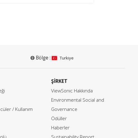
Bölge :
Turkiye
ŞIRKET
eği
ViewSonic Hakkında
Environmental Social and
ücüler / Kullanım
Governance
Ödüller
Haberler
olü
Sustainability Report