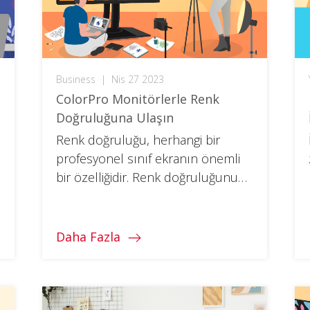
Business
|
Nis 27 2023
ColorPro Monitörlerle Renk
Doğruluğuna Ulaşın
Renk doğruluğu, herhangi bir
profesyonel sınıf ekranın önemli
bir özelliğidir. Renk doğruluğunun
tasarımlarınızı bir sonraki seviyeye
taşımanıza nasıl yardımcı olacağı
hakkında daha fazla bilgi edinin.
Daha Fazla