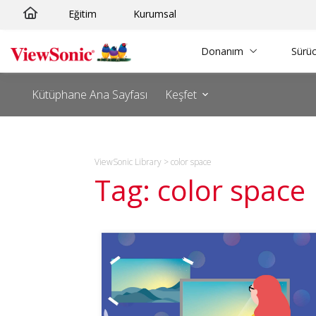
Skip
Eğitim
Kurumsal
to
content
Donanım
Sürüc
Kütüphane Ana Sayfası
Keşfet
ViewSonic Library
>
color space
Tag: color space