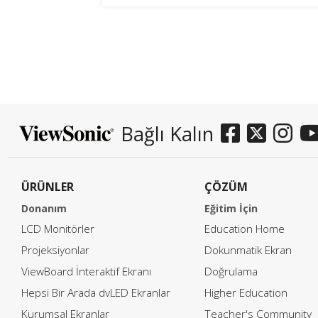
uyandırmak ve ruh halini
ayarlamak için kullanılır ve bazen
hikayeyi anlatmaya yardımcı
olurlar. DCI-P3’nin video montaj
için neden ideal olduğu hakkında
daha fazla bilgi edinmek için
Bağlı Kalın
okumaya devam edin. DCI-P3 renk
uzayına sahip […]
ÜRÜNLER
ÇÖZÜM
Donanım
Eğitim İçin
LCD Monitörler
Education Home
Projeksiyonlar
Dokunmatik Ekran
ViewBoard İnteraktif Ekranı
Doğrulama
Hepsi Bir Arada dvLED Ekranlar
Higher Education
Kurumsal Ekranlar
Teacher's Community