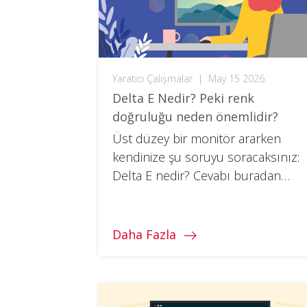
Yaratıcı Çalışmalar
|
May 15 2026
Delta E Nedir? Peki renk
doğruluğu neden önemlidir?
Üst düzey bir monitör ararken
kendinize şu soruyu soracaksınız:
Delta E nedir? Cevabı buradan
öğrenin (ve bunun neden
sandığınızdan daha önemli
olduğunu).
Daha Fazla