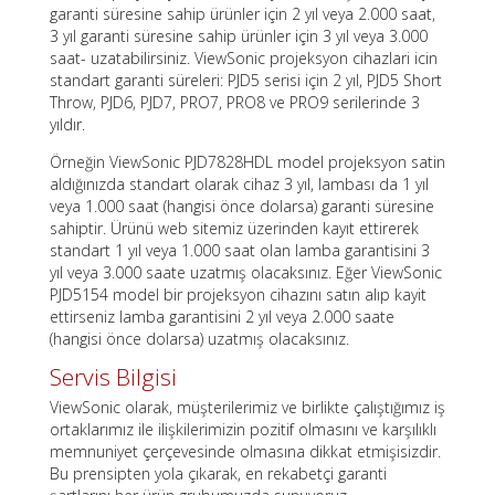
garanti süresine sahip ürünler için 2 yıl veya 2.000 saat,
3 yıl garanti süresine sahip ürünler için 3 yıl veya 3.000
saat- uzatabilirsiniz. ViewSonic projeksyon cihazlari icin
standart garanti süreleri: PJD5 serisi için 2 yıl, PJD5 Short
Throw, PJD6, PJD7, PRO7, PRO8 ve PRO9 serilerinde 3
yıldır.
Örneğin ViewSonic PJD7828HDL model projeksyon satin
aldığınızda standart olarak cihaz 3 yıl, lambası da 1 yıl
veya 1.000 saat (hangisi önce dolarsa) garanti süresine
sahiptir. Ürünü web sitemiz üzerinden kayıt ettirerek
standart 1 yıl veya 1.000 saat olan lamba garantisini 3
yıl veya 3.000 saate uzatmış olacaksınız. Eğer ViewSonic
PJD5154 model bir projeksyon cihazını satın alıp kayit
ettirseniz lamba garantisini 2 yıl veya 2.000 saate
(hangisi önce dolarsa) uzatmış olacaksınız.
Servis Bilgisi
ViewSonic olarak, müşterilerimiz ve birlikte çalıştığımız iş
ortaklarımız ile ilişkilerimizin pozitif olmasını ve karşılıklı
memnuniyet çerçevesinde olmasına dikkat etmişisizdir.
Bu prensipten yola çıkarak, en rekabetçi garanti