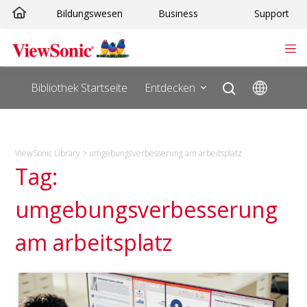
Zum
Bildungswesen
Business
Support
Inhalt
springen
Bibliothek Startseite
Entdecken
ViewSonic Library
>
umgebungsverbesserung am arbeitsplatz
Tag:
umgebungsverbesserung
am arbeitsplatz