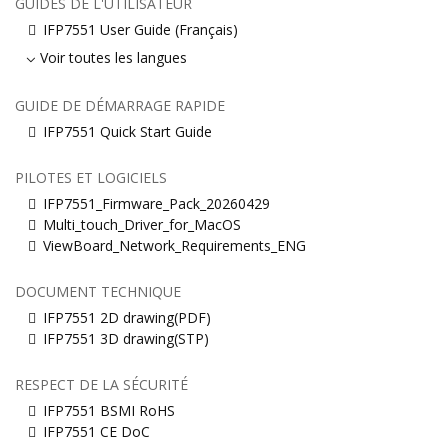
GUIDES DE L'UTILISATEUR
IFP7551 User Guide (Français)
Voir toutes les langues
GUIDE DE DÉMARRAGE RAPIDE
IFP7551 Quick Start Guide
PILOTES ET LOGICIELS
IFP7551_Firmware_Pack_20260429
Multi_touch_Driver_for_MacOS
ViewBoard_Network_Requirements_ENG
DOCUMENT TECHNIQUE
IFP7551 2D drawing(PDF)
IFP7551 3D drawing(STP)
RESPECT DE LA SÉCURITÉ
IFP7551 BSMI RoHS
IFP7551 CE DoC