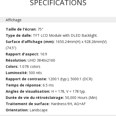
SPÉCIFICATIONS
Affichage
Taille de l'écran:
75"
Type de dalle:
TFT LCD Module with DLED Backlight.
Surface d'affichage (mm):
1650.24mm(H) x 928.26mm(V)
(74.5”)
Rapport d'aspect:
16:9
Résolution:
UHD 3840x2160
Colors:
1.07B colors
Luminosité:
500 nits
Rapport de contraste:
1200:1 (typ.); 5000:1 (DCR)
Temps de réponse:
6.5 ms
Angles de visualisation:
H = 178, V = 178 typ.
Durée de vie du rétroéclairage:
50,000 Hours (Min)
Traitement de surface:
Hardness:9H, AG+AF
Orientation:
Landscape