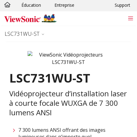
Éducation
Entreprise
Support
Passer au contenu principal
LSC731WU-ST
LSC731WU-ST
Vidéoprojecteur d’installation laser
à courte focale WUXGA de 7 300
lumens ANSI
7 300 lumens ANSI offrant des images
lumineuses dans n’importe quel