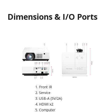
Dimensions & I/O Ports
Front IR
Service
USB-A (5V/2A)
HDMI x2
Computer