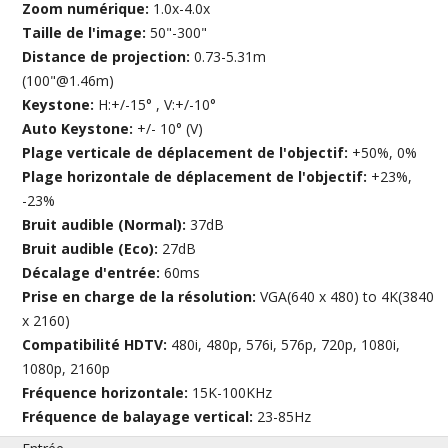
Zoom numérique:
1.0x-4.0x
Taille de l'image:
50"-300"
Distance de projection:
0.73-5.31m
(100"@1.46m)
Keystone:
H:+/-15° , V:+/-10°
Auto Keystone:
+/- 10° (V)
Plage verticale de déplacement de l'objectif:
+50%, 0%
Plage horizontale de déplacement de l'objectif:
+23%,
-23%
Bruit audible (Normal):
37dB
Bruit audible (Eco):
27dB
Décalage d'entrée:
60ms
Prise en charge de la résolution:
VGA(640 x 480) to 4K(3840
x 2160)
Compatibilité HDTV:
480i, 480p, 576i, 576p, 720p, 1080i,
1080p, 2160p
Fréquence horizontale:
15K-100KHz
Fréquence de balayage vertical:
23-85Hz