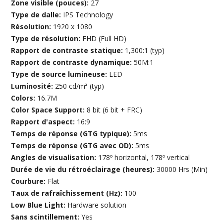
Zone visible (pouces):
27
Type de dalle:
IPS Technology
Résolution:
1920 x 1080
Type de résolution:
FHD (Full HD)
Rapport de contraste statique:
1,300:1 (typ)
Rapport de contraste dynamique:
50M:1
Type de source lumineuse:
LED
Luminosité:
250 cd/m² (typ)
Colors:
16.7M
Color Space Support:
8 bit (6 bit + FRC)
Rapport d'aspect:
16:9
Temps de réponse (GTG typique):
5ms
Temps de réponse (GTG avec OD):
5ms
Angles de visualisation:
178º horizontal, 178º vertical
Durée de vie du rétroéclairage (heures):
30000 Hrs (Min)
Courbure:
Flat
Taux de rafraîchissement (Hz):
100
Low Blue Light:
Hardware solution
Sans scintillement:
Yes