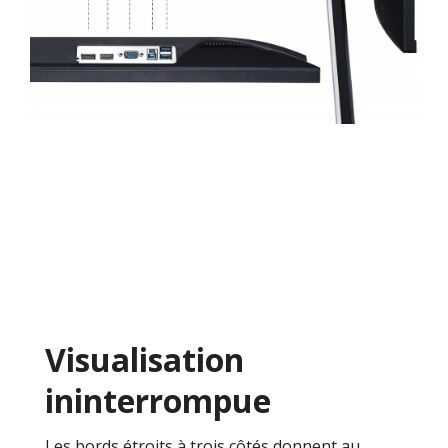
Visualisation
ininterrompue
Les bords étroits à trois côtés donnent au