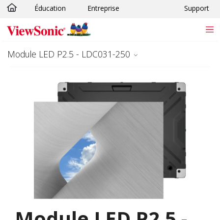
Éducation
Entreprise
Support
Passer au contenu principal
Module LED P2.5 - LDC031-250
Module LED P2.5 -