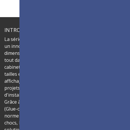
INTRODUCTION
La série ViewSonic LDC sont des écrans dvLED tout-en-
un innovants et personnalisables qui offrent des
dimensions flexibles et une installation simplifiée, le
tout dans une seule et même solution. Combinez les
cabinets LED LDC031-250 pour créer des murs vidéo de
tailles et de rapports d'aspect variés, offrant ainsi un
affichage numérique convaincant qui donne vie à vos
projets. Son design tout-en-un garantit un processus
d'installation sans soucis et un fonctionnement intuitif.
Grâce à la technologie de traitement de surface GOB
(Glue-on-Board), les modules LED conformes à la
norme IP54 offrent une protection renforcée contre les
chocs, la poussière et l'humidité, ce qui en fait la
solution idéale pour les espaces publics tels que les