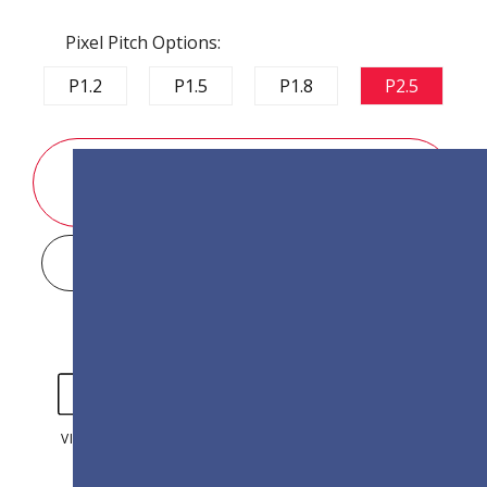
Pixel Pitch Options:
P1.2
P1.5
P1.8
P2.5
DEMANDE DE RENSEIGNEMENTS SUR LES
VENTES
DISPLAY CONFIGURATOR
VIDÉOS
PHOTOS