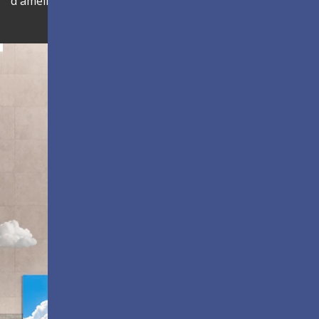
d'améliorer l'efficacité opérationnelle.
Façonner l'innovation
LDC Series
Écrans dvLED
personnalisables tout-en-un