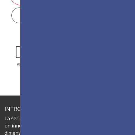
DISPLAY CONFIGURATOR
VIDÉOS
PHOTOS
INTRODUCTION
La série ViewSonic LDC sont des écrans dvLED tout-en-
un innovants et personnalisables qui offrent des
dimensions flexibles et une installation simplifiée, le