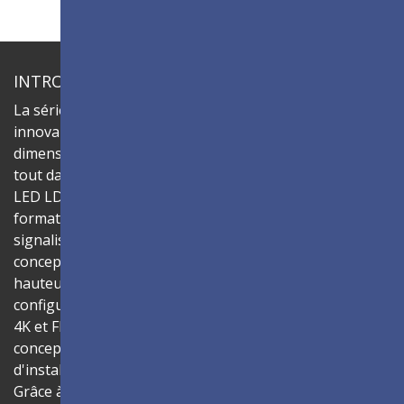
INTRODUCTION
La série ViewSonic LDC est un écran LED tout-en-un
innovant et personnalisable qui offre un
dimensionnement flexible et une installation simple, le
tout dans une seule solution. Assemblez les cabinets
LED LDC027-150 pour créer des murs vidéo dans divers
formats hauteur/largeur et tailles, offrant une
signalisation numérique efficace qui donne vie à vos
concepts. Chaque cabinet dispose d'un format d’image
hauteur/largeur natif de 16:9, permettant des
configurations d'affichage faciles dans les résolutions
4K et FHD pour un affichage de contenu fluide. La
conception tout-en-un de l'écran garantit un processus
d'installation facilité et un fonctionnement intuitif.
Grâce à la technologie de traitement de surface Glue-