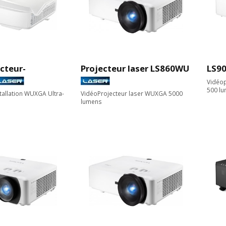
cteur-
Projecteur laser LS860WU
LS90
Vidéop
500 l
stallation WUXGA Ultra-
VidéoProjecteur laser WUXGA 5000
lumens