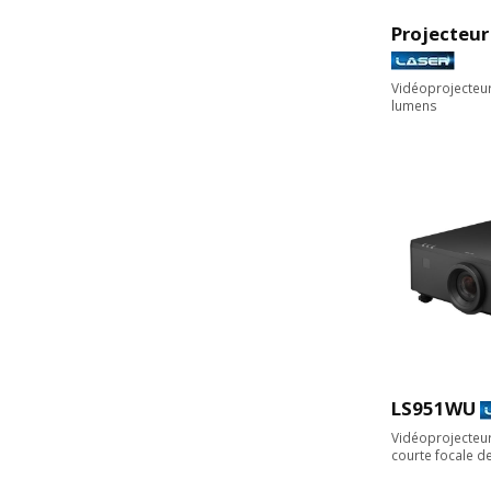
Projecteur
Vidéoprojecteu
lumens
LS951WU
Vidéoprojecteu
courte focale d