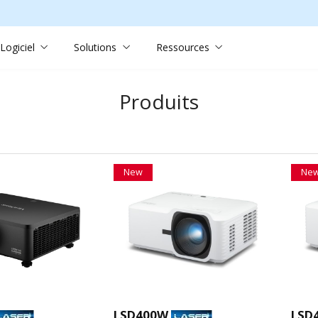
Logiciel
Solutions
Ressources
Produits
New
Ne
LSD400W
LSD