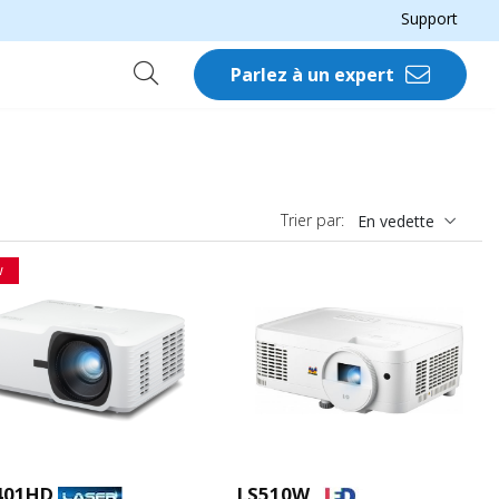
Support
Parlez à un expert
Trier par:
En vedette
w
401HD
LS510W