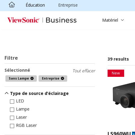
Éducation
Entreprise
Passer au contenu principal
Matériel
Filtre
39 results
Sélectionné
Tout effacer
New
Sans Lampe
Entreprise
Type de source d’éclairage
LED
Lampe
Laser
RGB Laser
LS960WU