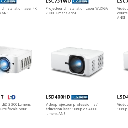
LSC731WU
LSC
d'installation laser 4K
Projecteur d'Installation Laser WUXGA
Vidéop
s ANSI
7300 Lumens ANSI
courte
ANSI
ST
LSD400HD
LSD
r LED 3 300 Lumens
Vidéoprojecteur professionnel/
Vidéop
urte focale pour
éducation laser 1080p de 4 000
1080p 
lumens ANSI