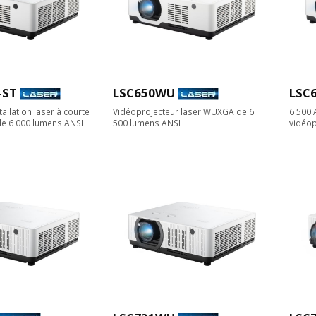
-ST
LSC650WU
LSC
tallation laser à courte
Vidéoprojecteur laser WUXGA de 6
6 500
e 6 000 lumens ANSI
500 lumens ANSI
vidéop