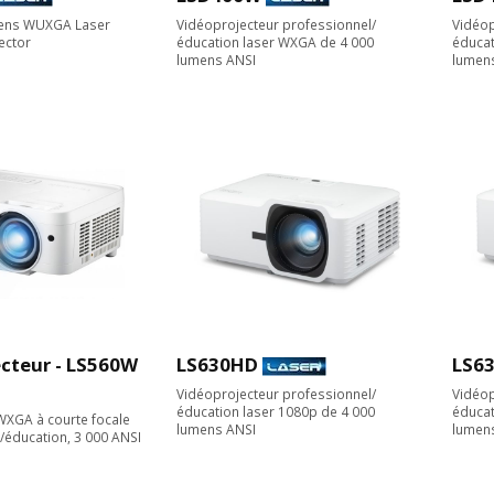
mens WUXGA Laser
Vidéoprojecteur professionnel/
Vidéop
jector
éducation laser WXGA de 4 000
éducat
lumens ANSI
lumen
cteur - LS560W
LS630HD
LS6
Vidéoprojecteur professionnel/
Vidéop
éducation laser 1080p de 4 000
éducat
WXGA à courte focale
lumens ANSI
lumen
/éducation, 3 000 ANSI