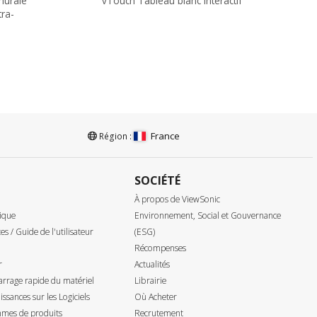
murale
vTouch Tableau blanc interactif
tra-
France
Région :
SOCIÉTÉ
À propos de ViewSonic
ique
Environnement, Social et Gouvernance
tes / Guide de l'utilisateur
(ESG)
Récompenses
r
Actualités
rrage rapide du matériel
Librairie
ssances sur les Logiciels
Où Acheter
mes de produits
Recrutement