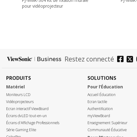
PJ-WMK-304 Kit de fixation murale
PJ-WMK
pour vidéoprojecteur
Restez connecté
PRODUITS
SOLUTIONS
Matériel
Pour l’Éducation
Moniteurs LCD
Accueil Éducation
Vidéoprojecteurs
Ecran tactile
Ecran interactif ViewBoard
Authentification
Écrans dvLED tout-en-un
myViewBoard
Écrans d'Affichage Professionnels
Enseignement Supérieur
Série Gaming Elite
Communauté Éducative
ColorPro