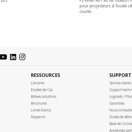
-305
PJ-WMK-401 kit de fixation 
pour projecteurs à focale ul
courte
RESSOURCES
SUPPORT
Librairie
Service clients
Etudes de Cas
Support techn
Brèves solutions
Logiciels / Pilo
Brochures
Garanties
Livres blancs
Nous contacte
Rapports
Guide de déma
Base de Connai
Anciennes gam