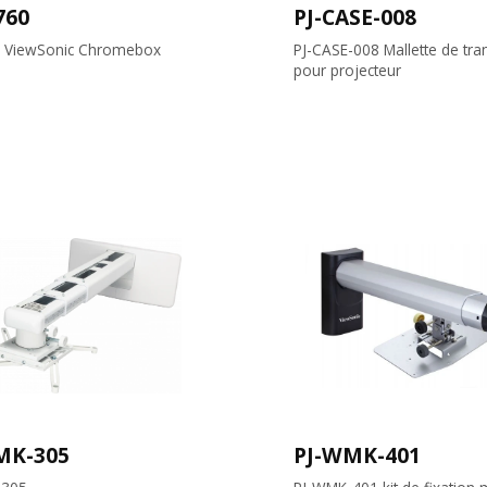
760
PJ-CASE-008
 ViewSonic Chromebox
PJ-CASE-008 Mallette de tra
pour projecteur
MK-305
PJ-WMK-401