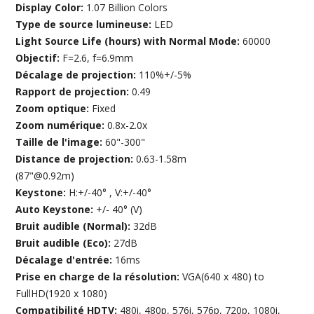
Display Color:
1.07 Billion Colors
Type de source lumineuse:
LED
Light Source Life (hours) with Normal Mode:
60000
Objectif:
F=2.6, f=6.9mm
Décalage de projection:
110%+/-5%
Rapport de projection:
0.49
Zoom optique:
Fixed
Zoom numérique:
0.8x-2.0x
Taille de l'image:
60"-300"
Distance de projection:
0.63-1.58m
(87"@0.92m)
Keystone:
H:+/-40° , V:+/-40°
Auto Keystone:
+/- 40° (V)
Bruit audible (Normal):
32dB
Bruit audible (Eco):
27dB
Décalage d'entrée:
16ms
Prise en charge de la résolution:
VGA(640 x 480) to
FullHD(1920 x 1080)
Compatibilité HDTV:
480i, 480p, 576i, 576p, 720p, 1080i,