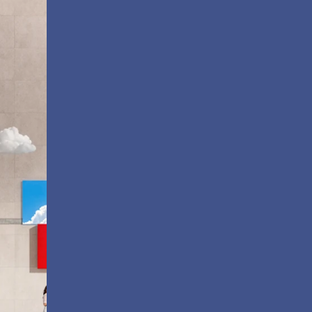
Façonner l'innovation
LDC Series
Écrans dvLED
personnalisables tout-en-un