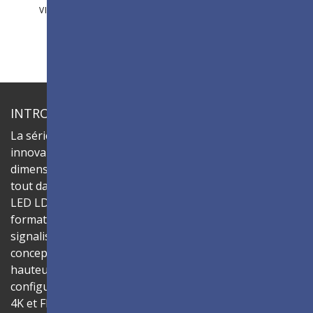
VIDÉOS
PHOTOS
INTRODUCTION
La série ViewSonic LDC est un écran LED tout-en-un
innovant et personnalisable qui offre un
dimensionnement flexible et une installation simple, le
tout dans une seule solution. Assemblez les cabinets
LED LDC027-150 pour créer des murs vidéo dans divers
formats hauteur/largeur et tailles, offrant une
signalisation numérique efficace qui donne vie à vos
concepts. Chaque cabinet dispose d'un format d’image
hauteur/largeur natif de 16:9, permettant des
configurations d'affichage faciles dans les résolutions
4K et FHD pour un affichage de contenu fluide. La