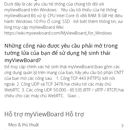
Dưới đây là các yêu cầu hệ thống của chúng tôi đối với
myViewBoard trên Windows: Yêu cầu tối thiểu của hệ thống
myViewBoard Bộ xử lý: CPU Intel Core i5 x86 RAM: 8 GB Hệ điều
hành: Windows 10 Pro Ổ cứng: SSD Để biết thêm thông tin, vui
lòng truy cập myViewBoard Wiki:
https://wiki.myviewboard.com/MyViewBoard_for_Windows
Những cổng nào được yêu cầu phải mở trong
tường lửa của bạn để sử dụng hệ sinh thái
myViewBoard?
Để truy cập chính xác hệ sinh thái myViewBoard (bao gồm các
ứng dụng quản lý) trên mạng của bạn, hãy yêu cầu bộ phận CNTT
của bạn mở các cổng sau: 1. Cổng TCP 443 (HTTPS): kết nối
ngoài. 2. Cổng UDP và TCP 3478 hai chiều tới các máy chủ
WebRTC. 3. Các cổng UDP 50.000 - 65.535 (RTP / sRTP / RTCP) hai
chiều cho các máy chủ WebRTC. Giao ...
Hỗ trợ myViewBoard Hỗ trợ
Mẹo & thủ thuật