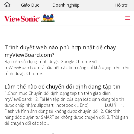
Giáo Dục
Doanh nghiệp
Hỗ trợ
Chuyển đến nội dung chính
Trình duyệt web nào phù hợp nhất để chạy
myViewBoard.com?
Bạn nên sử dụng Trình duyệt Google Chrome với
myViewBoard.com vì hầu hết các tính năng chỉ khả dụng trên trên
trình duyệt Chrome.
Làm thế nào để chuyển đổi định dạng tập tin
1.Chọn mục Chuyển đổi định dạng tệp tin trên giao diện
myViewBoard: 2. Tải lên tệp tin của bạn (các định dạng tệp tin
được chấp nhận: .flipchart, .notebook ,. Enb) LƯU Ý: 1.
Flash và hình ảnh động sẽ không được chuyển đổi. 2. Các tính
năng độc quyền từ SMART sẽ không được chuyển đổi. 3. Thời gian
để chuyển đổi các tệp...