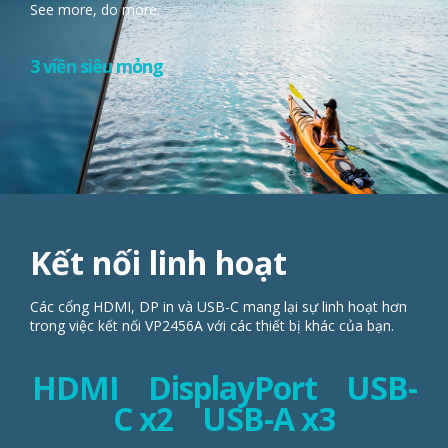
hình hiển
thị tuyệt đẹp, với thiết kế không viền liền mạch ở ba phía.
See more, do more.
3 viền siêu mỏng
Kết nối linh hoạt
Các cổng HDMI, DP in và USB-C mang lại sự linh hoạt hơn
trong việc kết nối VP2456A với các thiết bị khác của bạn.
HDMI DisplayPort USB-