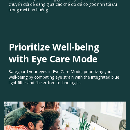
chuyển đổi dễ dàng giữa các chế độ để có góc nhìn tối ưu
trong mọi tình huống.
Immerse Yourself in
Ultra-Clear Mode​
Dive into an immersive movie and web-surfing experience
with Ultra-Clear mode, heightening contrast and sharpening
details to produce clearer images, transforming your screen
into a captivating visual feast.