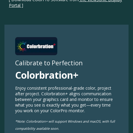
[ Download ColorPro Software from
the ViewSonic Display
Portal ]
Simplify Monitor Control​
ColorPro Display
Manager​
Adjust settings, switch color modes, and manage
inputs—without ever touching a button. ColorPro
Display Manager puts all your key controls in one
sleek, on-screen interface, giving you fast, precise
control over your display.​