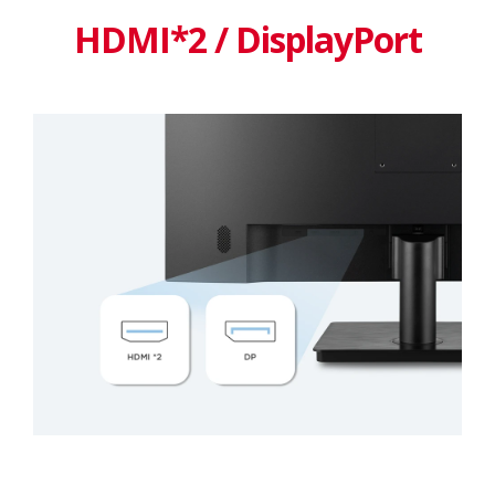
HDMI*2 / DisplayPort