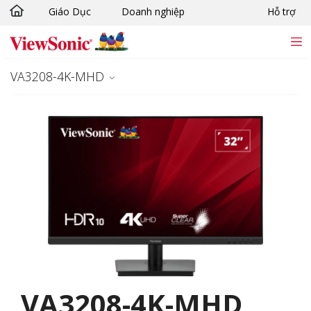
Giáo Dục
Doanh nghiệp
Hỗ trợ
Chuyển đến nội dung chính
VA3208-4K-MHD
VA3208-4K-MHD