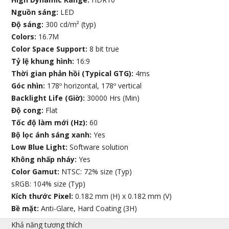
Nguồn sáng:
LED
Độ sáng:
300 cd/m² (typ)
Colors:
16.7M
Color Space Support:
8 bit true
Tỷ lệ khung hình:
16:9
Thời gian phản hồi (Typical GTG):
4ms
Góc nhìn:
178º horizontal, 178º vertical
Backlight Life (Giờ):
30000 Hrs (Min)
Độ cong:
Flat
Tốc độ làm mới (Hz):
60
Bộ lọc ánh sáng xanh:
Yes
Low Blue Light:
Software solution
Không nhấp nháy:
Yes
Color Gamut:
NTSC: 72% size (Typ)
sRGB: 104% size (Typ)
Kích thước Pixel:
0.182 mm (H) x 0.182 mm (V)
Bề mặt:
Anti-Glare, Hard Coating (3H)
Khả năng tương thích