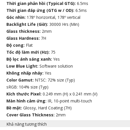
Thời gian phản hồi (Typical GTG):
6.5ms
Thời gian đáp ứng (GTG w / OD):
6.5ms
Góc nhìn:
178º horizontal, 178º vertical
Backlight Life (Giờ):
30000 Hrs (Min)
Glass thickness:
2mm
Glass Hardness:
7H
Độ cong:
Flat
Tốc độ làm mới (Hz):
75
Bộ lọc ánh sáng xanh:
Yes
Low Blue Light:
Software solution
Không nhấp nháy:
Yes
Color Gamut:
NTSC: 72% size (Typ)
sRGB: 104% size (Typ)
Kích thước Pixel:
0.249 mm (H) x 0.241 mm (V)
Màn hình cảm ứng:
IR, 10-point multi-touch
Bề mặt:
Glossy, Hard Coating (7H)
Cover Glass Thickness:
2mm
Khả năng tương thích