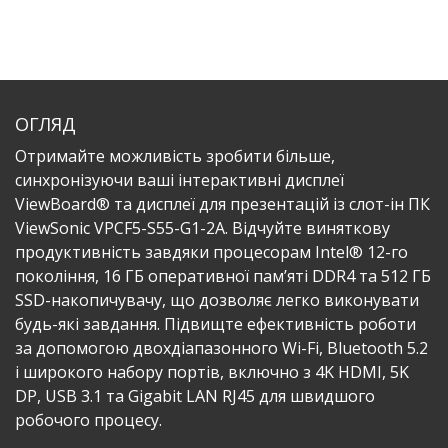
ОГЛЯД
Отримайте можливість зробити більше,
синхронізуючи ваші інтерактивні дисплеї
ViewBoard® та дисплеї для презентацій із слот-ін ПК
ViewSonic VPCF5-S55-G1-2A. Відчуйте виняткову
продуктивність завдяки процесорам Intel® 12-го
покоління, 16 ГБ оперативної пам’яті DDR4 та 512 ГБ
SSD-накопичувачу, що дозволяє легко виконувати
будь-які завдання. Підвищте ефективність роботи
за допомогою двохдіапазонного Wi-Fi, Bluetooth 5.2
і широкого набору портів, включно з 4K HDMI, 5K
DP, USB 3.1 та Gigabit LAN RJ45 для швидшого
робочого процесу.