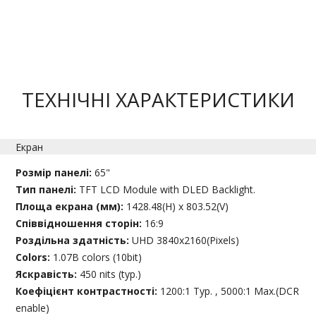
ТЕХНІЧНІ ХАРАКТЕРИСТИКИ
Екран
Розмір панелі:
65"
Тип панелі:
TFT LCD Module with DLED Backlight.
Площа екрана (мм):
1428.48(H) x 803.52(V)
Співвідношення сторін:
16:9
Роздільна здатність:
UHD 3840x2160(Pixels)
Colors:
1.07B colors (10bit)
Яскравість:
450 nits (typ.)
Коефіцієнт контрастності:
1200:1 Typ. , 5000:1 Max.(DCR
enable)