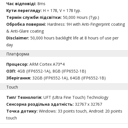
Час відповіді:
8ms
Кути перегляду:
H = 178, V = 178 typ.
Термін служби підсвітки:
50,000 Hours (Typ.)
Обробка поверхні:
Hardness: 9H with Anti-Fingerprint coating
& Anti-Glare coating
Disclaimer:
50,000 hours backlight life at 8 hours of use per
day
Платформа
Процесор:
ARM Cortex A73*4
ОЗП:
4GB (IFP6552-1A), 8GB (IFP6552-1B)
Зберігання:
32GB (IFP6552-1A), 64GB (IFP6552-1B)
Touch
Тип/ Технологія:
UFT (Ultra Fine Touch) Technology
Сенсорна роздільна здатність:
32767 x 32767
Точка дотику:
Windows: 33 points touch, Android: 20 points
touch