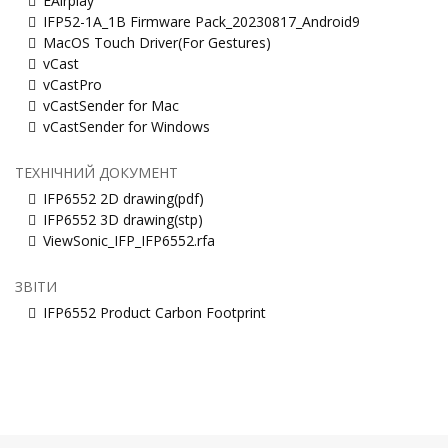
EAirplay
IFP52-1A_1B Firmware Pack_20230817_Android9
MacOS Touch Driver(For Gestures)
vCast
vCastPro
vCastSender for Mac
vCastSender for Windows
ТЕХНІЧНИЙ ДОКУМЕНТ
IFP6552 2D drawing(pdf)
IFP6552 3D drawing(stp)
ViewSonic_IFP_IFP6552.rfa
ЗВІТИ
IFP6552 Product Carbon Footprint