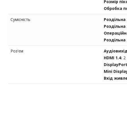
Розмір пік
Обробка п
Сумісність
Роздільна 
Роздільна 
Операційн
Роздільна 
Роз'єм
Аудіовихід
HDMI 1.4:
2
DisplayPor
Mini Displa
Вхід живл