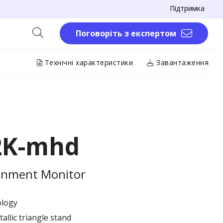
Підтримка
Поговоріть з експертом
Технічні характеристики
Завантаження
2K-mhd
inment Monitor
ology
allic triangle stand