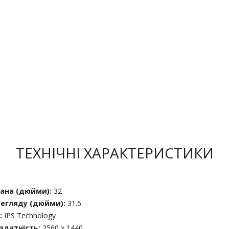
ТЕХНІЧНІ ХАРАКТЕРИСТИКИ
рана (дюйми):
32
егляду (дюйми):
31.5
:
IPS Technology
здатність:
2560 x 1440