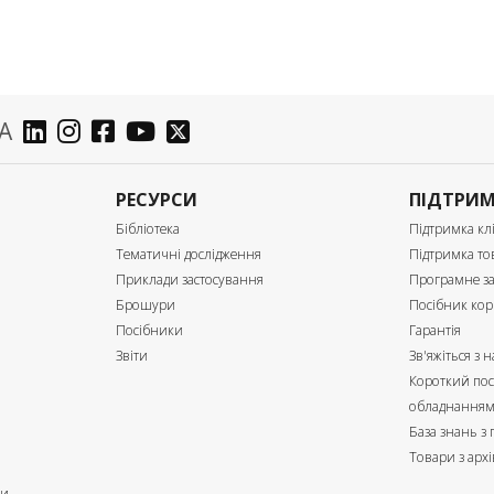
А
РЕСУРСИ
ПІДТРИ
Бібліотека
Підтримка клі
Тематичні дослідження
Підтримка то
Приклади застосування
Програмне з
Брошури
Посібник кор
Посібники
Гарантія
Звіти
Зв'яжіться з 
Короткий пос
обладнання
База знань з
Товари з архі
ри