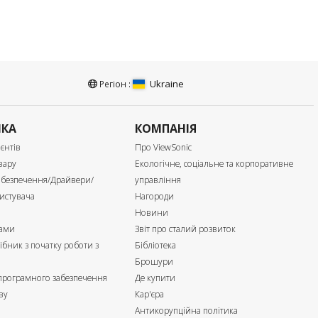
Ukraine
Регіон :
МКА
КОМПАНІЯ
єнтів
Про ViewSonic
вару
Екологічне, соціальне та корпоративне
абезпечення/Драйвери/
управління
истувача
Нагороди
Новини
нами
Звіт про сталий розвиток
ібник з початку роботи з
Бібліотека
м
Брошури
 програмного забезпечення
Де купити
ву
Кар'єра
Антикорупційна політика