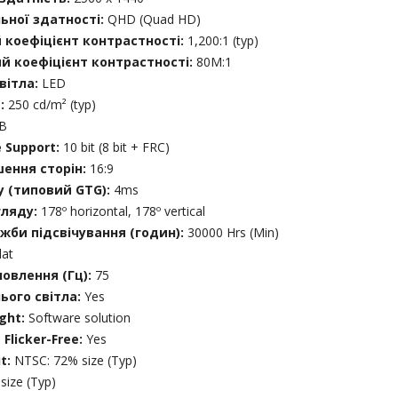
ьної здатності:
QHD (Quad HD)
 коефіцієнт контрастності:
1,200:1 (typ)
й коефіцієнт контрастності:
80M:1
вітла:
LED
ь:
250 cd/m² (typ)
7B
e Support:
10 bit (8 bit + FRC)
шення сторін:
16:9
у (типовий GTG):
4ms
гляду:
178º horizontal, 178º vertical
жби підсвічування (годин):
30000 Hrs (Min)
lat
овлення (Гц):
75
ього світла:
Yes
ight:
Software solution
Flicker-Free:
Yes
t:
NTSC: 72% size (Typ)
size (Typ)