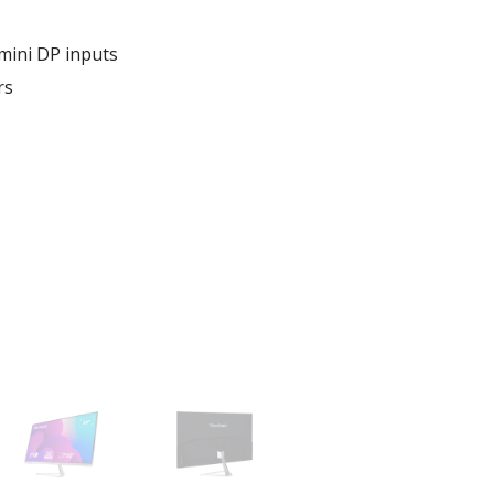
mini DP inputs
rs