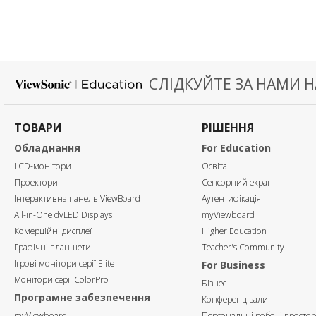
СЛІДКУЙТЕ ЗА НАМИ Н
ТОВАРИ
РІШЕННЯ
Обладнання
For Education
LCD-монітори
Освіта
Проектори
Сенсорний екран
Інтерактивна панель ViewBoard
Аутентифікація
All-in-One dvLED Displays
myViewboard
Комерційні дисплеї
Higher Education
Графічні планшети
Teacher's Community
Ігрові монітори серії Elite
For Business
Монітори серії ColorPro
Бізнес
Програмне забезпечення
Конференц-зали
myViewboard
Персональні робочі просто