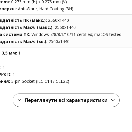
селя:
0.273 mm (H) x 0.273 mm (V)
оверхні:
Anti-Glare, Hard Coating (3H)
здатність ПК (макс.):
2560x1440
здатність Mac® (макс.):
2560x1440
а система ПК:
Windows 7/8/8.1/10/11 certified; macOS tested
здатність Mac® (хв.):
2560x1440
 3,5 мм:
1
t:
1
yPort:
1
ення:
3-pin Socket (IEC C14 / CEE22)
Переглянути всі характеристики