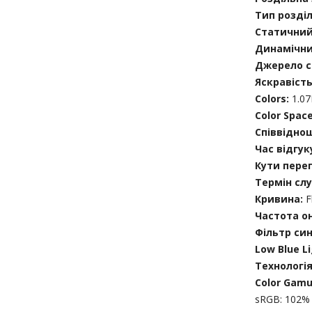
Тип розділ
Статичний
Динамічни
Джерело с
Яскравіст
Colors:
1.0
Color Spac
Співвідно
Час відгук
Кути пере
Термін слу
Кривина:
F
Частота он
Фільтр син
Low Blue L
Технологія 
Color Gamu
sRGB: 102% 