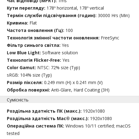
Час відповіді (MPRT):
1ms
Кути перегляду:
178º horizontal, 178º vertical
Термін служби підсвічування (годин):
30000 Hrs (Min)
Кривина:
Flat
Частота оновлення (Гц):
100
Технологія змінної частоти оновлення:
FreeSync
Фільтр синього світла:
Yes
Low Blue Light:
Software solution
Технологія Flicker-Free:
Yes
Color Gamut:
NTSC: 72% size (Typ)
sRGB: 104% size (Typ)
Розмір пікселя:
0.249 mm (H) x 0.241 mm (V)
Обробка поверхні:
Anti-Glare, Hard Coating (3H)
Сумісність
Роздільна здатність ПК (макс.):
1920x1080
Роздільна здатність Mac® (макс.):
1920x1080
Операційна система ПК:
Windows 10/11 certified; macOS
tested