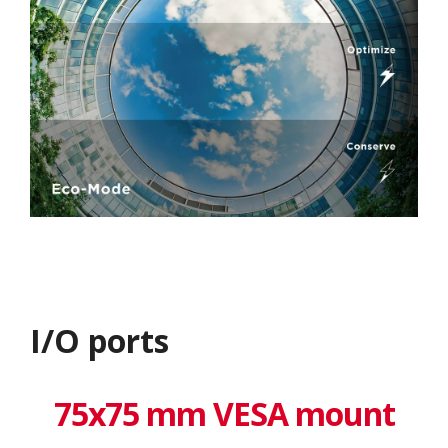
I/O ports
75x75 mm VESA mount