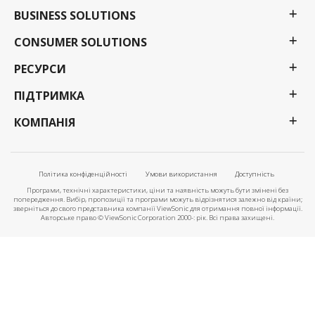
BUSINESS SOLUTIONS
CONSUMER SOLUTIONS
РЕСУРСИ
ПІДТРИМКА
КОМПАНІЯ
Політика конфіденційності
Умови використання
Доступність
Програми, технічні характеристики, ціни та наявність можуть бути змінені без
попередження. Вибір, пропозиції та програми можуть відрізнятися залежно від країни;
зверніться до свого представника компанії ViewSonic для отримання повної інформації.
Авторське право © ViewSonic Corporation 2000-: рік. Всі права захищені.