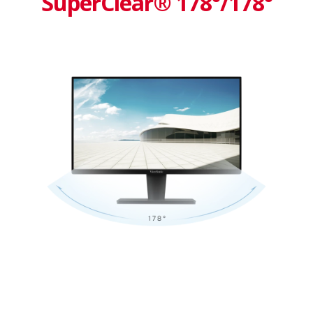
SuperClear® 178°/178°