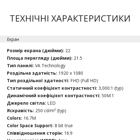
ТЕХНІЧНІ ХАРАКТЕРИСТИКИ
Екран
Розмір екрана (дюйми):
22
Площа перегляду (дюйми):
21.5
Тип панелі:
VA Technology
Роздільна здатність:
1920 x 1080
Тип роздільної здатності:
FHD (Full HD)
Статичний коефіцієнт контрастності:
3,000:1 (typ)
Динамічний коефіцієнт контрастності:
50M:1
Джерело світла:
LED
Яскравість:
250 cd/m² (typ)
Colors:
16.7M
Color Space Support:
8 bit true
Співвідношення сторін:
16:9