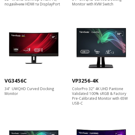
подвійним HDMI та DisplayPort
Monitor with KVM Switch
VG3456C
VP3256-4K
34” UWQHD Curved Docking
ColorPro 32" 4K UHD Pantone
Monitor
Validated 100% sRGB & Factory
Pre-Calibrated Monitor with 65W
USB-C