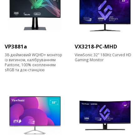
VP3881a
VX3218-PC-MHD
38-дюймовий WQHD+ монітор
ViewSonic 32" 180Hz Curved HD
із вигином, калібруванням
Gaming Monitor
Pantone, 100% охопленням
sRGB та док-станцією