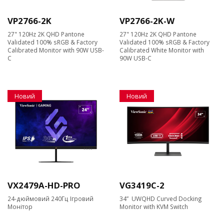
VP2766-2K
VP2766-2K-W
27" 120Hz 2K QHD Pantone
27" 120Hz 2K QHD Pantone
Validated 100% sRGB & Factory
Validated 100% sRGB & Factory
Calibrated Monitor with 90W USB-
Calibrated White Monitor with
C
90W USB-C
Новий
Новий
VX2479A-HD-PRO
VG3419C-2
24-дюймовий 240Гц Ігровий
34” UWQHD Curved Docking
Монітор
Monitor with KVM Switch