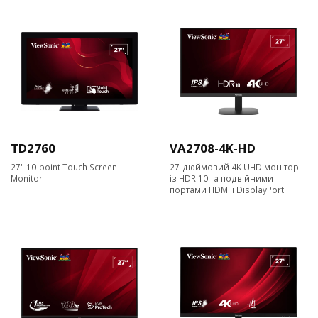
TD2760
VA2708-4K-HD
27" 10-point Touch Screen
27-дюймовий 4K UHD монітор
Monitor
із HDR 10 та подвійними
портами HDMI і DisplayPort