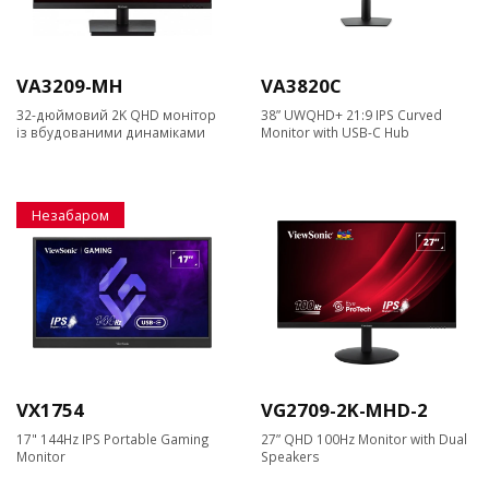
VA3209-MH
VA3820C
32-дюймовий 2K QHD монітор
38” UWQHD+ 21:9 IPS Curved
із вбудованими динаміками
Monitor with USB-C Hub
Незабаром
VX1754
VG2709-2K-MHD-2
17" 144Hz IPS Portable Gaming
27” QHD 100Hz Monitor with Dual
Monitor
Speakers