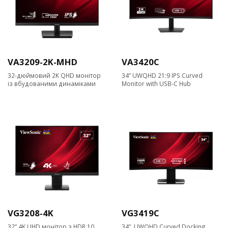
VA3209-2K-MHD
VA3420C
32-дюймовий 2K QHD монітор
34” UWQHD 21:9 IPS Curved
із вбудованими динаміками
Monitor with USB-C Hub
VG3208-4K
VG3419C
32” 4K UHD монітор з HDR 10,
34” UWQHD Curved Docking