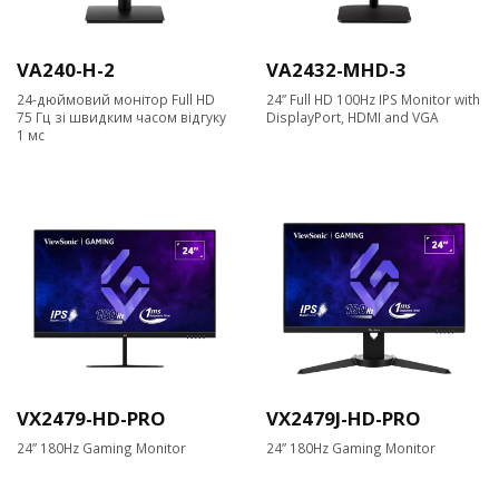
VA240-H-2
VA2432-MHD-3
24-дюймовий монітор Full HD
24” Full HD 100Hz IPS Monitor with
75 Гц зі швидким часом відгуку
DisplayPort, HDMI and VGA
1 мс
VX2479-HD-PRO
VX2479J-HD-PRO
24” 180Hz Gaming Monitor
24” 180Hz Gaming Monitor