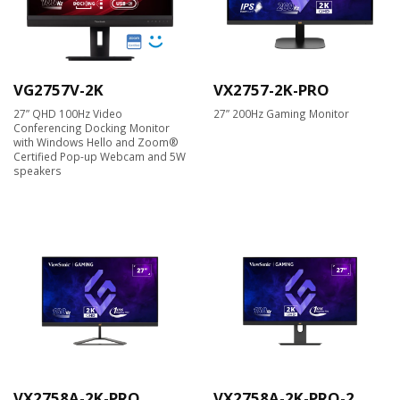
VG2757V-2K
VX2757-2K-PRO
27” QHD 100Hz Video
27” 200Hz Gaming Monitor
Conferencing Docking Monitor
with Windows Hello and Zoom®
Certified Pop-up Webcam and 5W
speakers
VX2758A-2K-PRO
VX2758A-2K-PRO-2