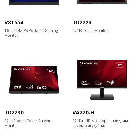
VX1654
TD2223
16" 144Hz IPS Portable Gaming
22” IR Touch Monitor
Monitor
TD2230
VA220-H
22" 10-point Touch Screen
22” Full HD монітор з швидким
Monitor
часом відгуку 1 мс