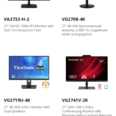
VA2732-H-2
VG2708-4K
27” Full HD 100Hz IPS Monitor with
27” 4K UHD Ергономічний
Fast 1ms Response Time
монітор з HDR 10, подвійним
HDMI та DisplayPort
VG2719U-4K
VG2741V-2K
27” 4K UHD USB-C Monitor with
27” QHD USB-C Video
Dual Speakers
Conferencing Monitor with
Windows Hello–Certified Webcam