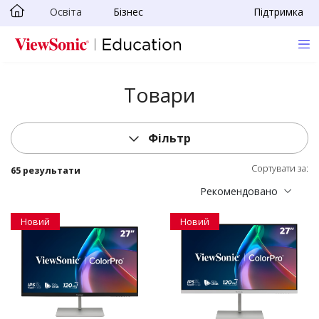
Освіта
Бізнес
Підтримка
Skip to main content
Товари
Фільтр
Сортувати за:
65 результати
Рекомендовано
Новий
Новий