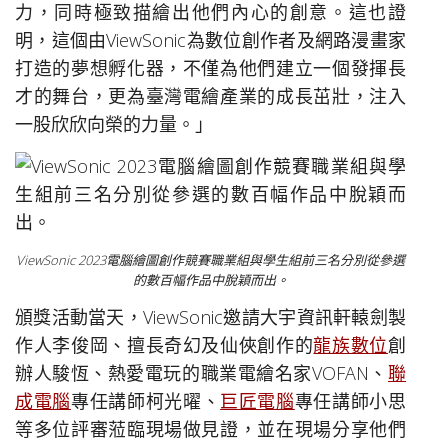
力，同時極致描繪出他們內心的創意。這也證
明，這個由ViewSonic為數位創作者及網路漫畫家
打造的夢想孵化器，不僅為他們建立一個發揮長
才的舞台，更為臺灣電繪產業的成長茁壯，注入
一股欣欣向榮的力量。」
ViewSonic 2023電腦繪圖創作競賽職業組與學生組前三名分別從參選
的數百幅作品中脫穎而出。
頒獎活動當天，ViewSonic邀請大宇資訊軒轅劍製
作人李俊岡、擅長奇幻及仙俠創作的
龍族數位
創
辦人駿恆、熱愛電玩的職業電繪名家VOFAN、
聯
成電腦
專任講師柯光曜、
巨匠電腦
專任講師小思
等多位評審蒞臨現場做見證，並在現場分享他們