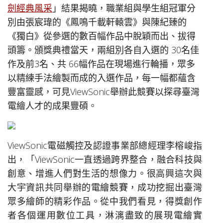
劍經典風采
」結果揭曉，職業組與學生組冠軍分
別由張宸瑋的《鳳鳴千載軒轅雲》與陳紀臻的
《獨白》從參選的數百幅作品中脫穎而出、拔得
頭籌。頒獎典禮當天，兩組別各自入選的 30名佳
作及前3名、共 66幅作品在現場進行輪播，眾多
以精練手法繪製而成的入選作品，每一幅都蘊含
豐富靈感，可見ViewSonic舉辦此競賽以探尋臺灣
電繪人才的成果豐碩。
ViewSonic電磁觸控及認證事業部總經理李榕峻指
出，「ViewSonic一直透過跨界整合，融合科技與
創意、增進人們對生活的想像力。很高興這次與
大宇資訊共同舉辦的電繪競賽，成功挖掘出臺灣
眾多繪師的精彩作品。從中我們看見，得獎創作
者各個運用數位工具，淋漓盡致的展現電繪實