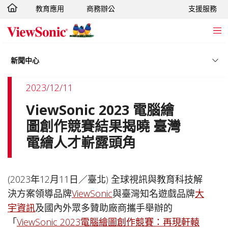
教育應用
商務辦公
支援服務
轉跳至主要內容
新聞中心
2023/12/11
ViewSonic 2023 電腦繪
圖創作競賽結果揭曉 臺灣
電繪人才嶄露頭角
(2023年12月11日／臺北) 全球視訊與教育科技解
決方案領導品牌
ViewSonic
與臺灣知名遊戲品牌
大
宇資訊
及國內外眾多贊助廠商攜手舉辦的
「
ViewSonic 2023電腦繪圖創作競賽：再現軒轅