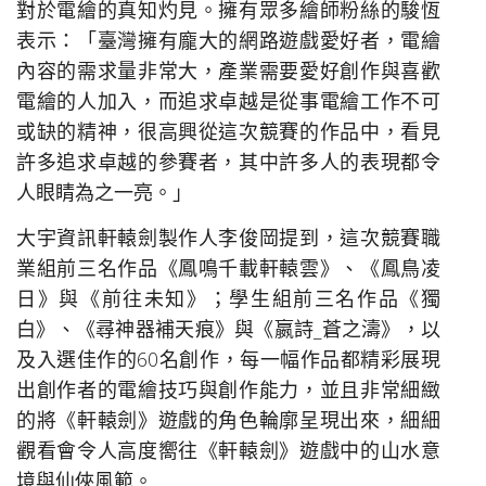
對於電繪的真知灼見。擁有眾多繪師粉絲的駿恆
表示：「臺灣擁有龐大的網路遊戲愛好者，電繪
內容的需求量非常大，產業需要愛好創作與喜歡
電繪的人加入，而追求卓越是從事電繪工作不可
或缺的精神，很高興從這次競賽的作品中，看見
許多追求卓越的參賽者，其中許多人的表現都令
人眼睛為之一亮。」
大宇資訊軒轅劍製作人李俊岡提到，這次競賽職
業組前三名作品《鳳鳴千載軒轅雲》、《鳳鳥凌
日》與《前往未知》；學生組前三名作品《獨
白》、《尋神器補天痕》與《嬴詩_蒼之濤》，以
及入選佳作的60名創作，每一幅作品都精彩展現
出創作者的電繪技巧與創作能力，並且非常細緻
的將《軒轅劍》遊戲的角色輪廓呈現出來，細細
觀看會令人高度嚮往《軒轅劍》遊戲中的山水意
境與仙俠風範。