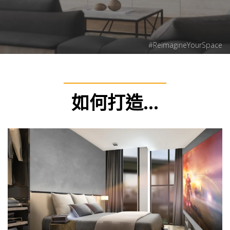
#ReimagineYourSpace
#ReimagineYourSpace
如何打造...