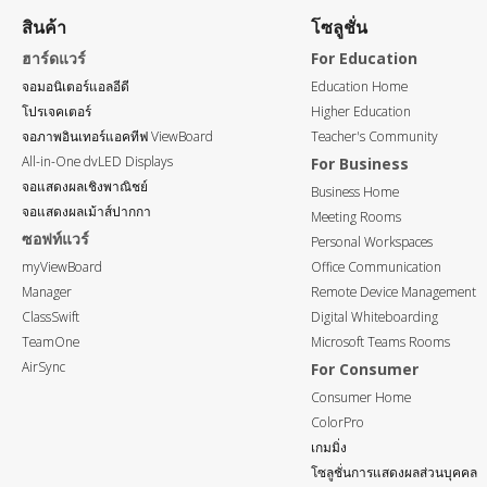
สินค้า
โซลูชั่น
ฮาร์ดแวร์
For Education
จอมอนิเตอร์แอลอีดี
Education Home
โปรเจคเตอร์
Higher Education
จอภาพอินเทอร์แอคทีฟ ViewBoard
Teacher's Community
All-in-One dvLED Displays
For Business
จอแสดงผลเชิงพาณิชย์
Business Home
จอแสดงผลเม้าส์ปากกา
Meeting Rooms
ซอฟท์แวร์
Personal Workspaces
myViewBoard
Office Communication
Manager
Remote Device Management
ClassSwift
Digital Whiteboarding
TeamOne
Microsoft Teams Rooms
AirSync
For Consumer
Consumer Home
ColorPro
เกมมิ่ง
โซลูชั่นการแสดงผลส่วนบุคคล