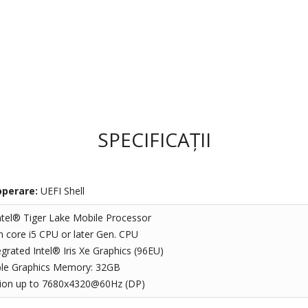
SPECIFICAȚII
operare:
UEFI Shell
ntel® Tiger Lake Mobile Processor
h core i5 CPU or later Gen. CPU
egrated Intel® Iris Xe Graphics (96EU)
able Graphics Memory: 32GB
ion up to 7680x4320@60Hz (DP)