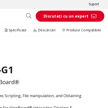
Suport
Discutați cu un expert
Specificații
Descărcări
Produse Compatibile
-G1
wBoard®
ws Scripting, File manipulation, and Obtaining
on for ViewBoard® Interactive Displays &