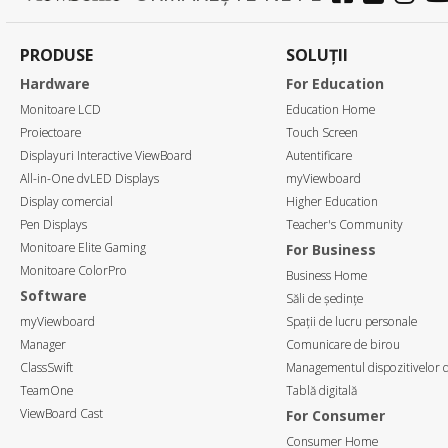
PRODUSE
SOLUȚII
Hardware
For Education
Monitoare LCD
Education Home
Proiectoare
Touch Screen
Displayuri Interactive ViewBoard
Autentificare
All-in-One dvLED Displays
myViewboard
Display comercial
Higher Education
Pen Displays
Teacher's Community
Monitoare Elite Gaming
For Business
Monitoare ColorPro
Business Home
Software
Săli de ședințe
myViewboard
Spații de lucru personale
Manager
Comunicare de birou
ClassSwift
Managementul dispozitivelor d
TeamOne
Tablă digitală
ViewBoard Cast
For Consumer
Consumer Home