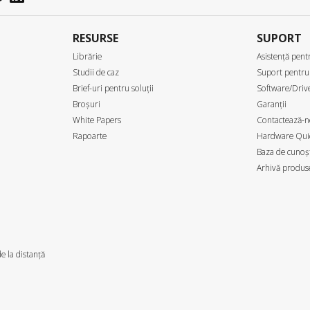
RESURSE
SUPORT
Librărie
Asistență pentr
Studii de caz
Suport pentru
Brief-uri pentru soluții
Software/Drive
Broșuri
Garanții
White Papers
Contactează-n
Rapoarte
Hardware Quic
Baza de cunoșt
Arhivă produs
e la distanță