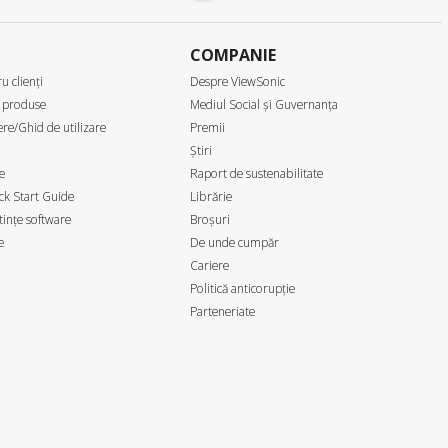
COMPANIE
u clienți
Despre ViewSonic
 produse
Mediul Social și Guvernanța
re/Ghid de utilizare
Premii
Știri
e
Raport de sustenabilitate
k Start Guide
Librărie
ințe software
Broșuri
e
De unde cumpăr
Cariere
Politică anticorupție
Parteneriate