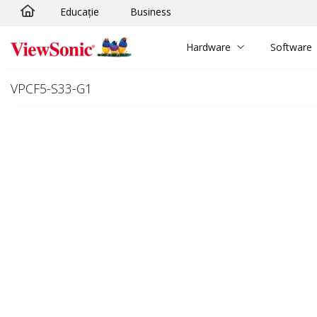
Educație
Business
Sari la conținutul principal
Hardware
Software
VPCF5-S33-G1