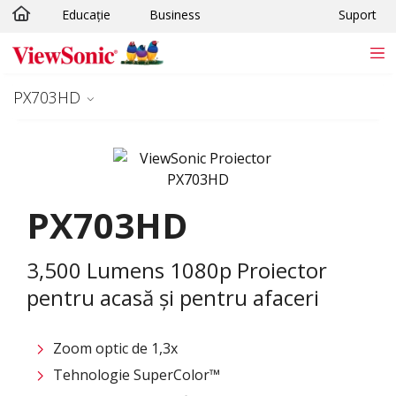
Educație
Business
Suport
Sari la conținutul principal
PX703HD
PX703HD
3,500 Lumens 1080p Proiector
pentru acasă și pentru afaceri
Zoom optic de 1,3x
Tehnologie SuperColor™