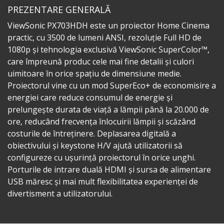
PREZENTARE GENERALĂ
ViewSonic PX703HDH este un proiector Home Cinema
practic, cu 3500 de lumeni ANSI, rezoluție Full HD de
1080p și tehnologia exclusivă ViewSonic SuperColor™,
care împreună produc cele mai fine detalii și culori
uimitoare în orice spațiu de dimensiune medie.
Proiectorul vine cu un mod SuperEco+ de economisire a
energiei care reduce consumul de energie și
prelungește durata de viață a lămpii până la 20.000 de
ore, reducând frecvența înlocuirii lămpii și scăzând
costurile de întreținere. Deplasarea digitală a
obiectivului și keystone H/V ajută utilizatorii să
configureze cu ușurință proiectorul în orice unghi.
Porturile de intrare duală HDMI și sursa de alimentare
USB măresc și mai mult flexibilitatea experienței de
divertisment a utilizatorului.