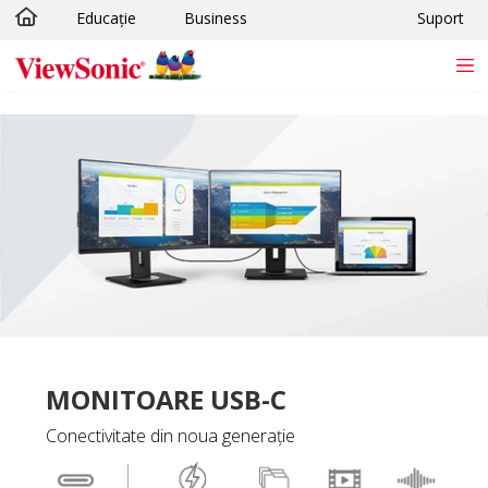
Educație
Business
Suport
Sari la conținutul principal
MONITOARE USB-C
Conectivitate din noua generație