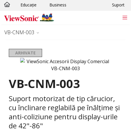
Educație
Business
Suport
Sari la conținutul principal
VB-CNM-003
ARHIVATE
VB-CNM-003
Suport motorizat de tip cărucior,
cu înclinare reglabilă pe înălțime și
anti-coliziune pentru display-urile
de 42"-86"