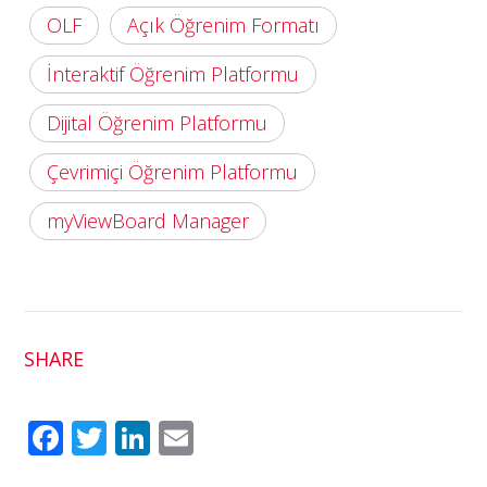
OLF
Açık Öğrenim Formatı
İnteraktif Öğrenim Platformu
Dijital Öğrenim Platformu
Çevrimiçi Öğrenim Platformu
myViewBoard Manager
SHARE
Fac
Twit
Link
Em
ebo
ter
edI
ail