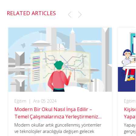
ok
n
RELATED ARTICLES
Eğitim
|
Ara 05 2024
Eğitim
Modern Bir Okul Nasıl İnşa Edilir –
Kişis
Temel Çalışmalarınıza Yerleştirmeniz
Yapay
Gereken 6 Temel Unsur
Modern okullar artık güncellenmiş yöntemler
Yapay 
ve teknolojiler aracılığıyla değişen gelecek
gerçeğ