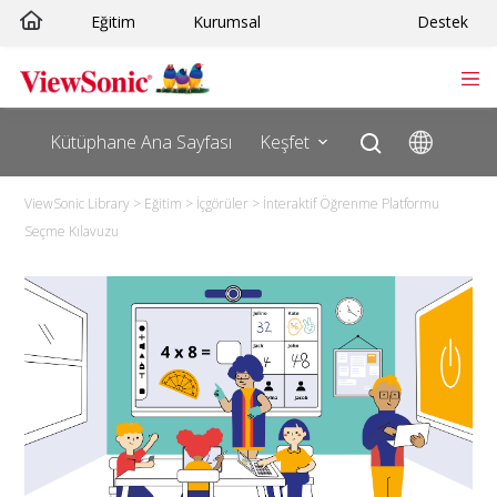
Eğitim
Kurumsal
Destek
Kütüphane Ana Sayfası
Keşfet
ViewSonic Library
>
Eğitim
>
İçgörüler
>
İnteraktif Öğrenme Platformu
Seçme Kılavuzu