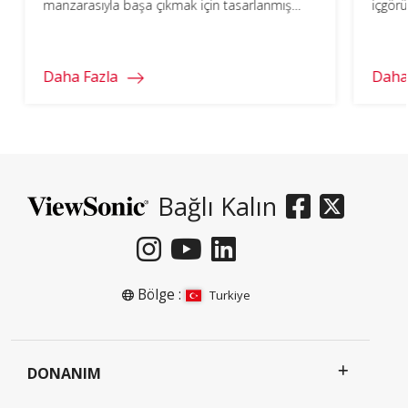
manzarasıyla başa çıkmak için tasarlanmış
içgörü
okullara atıfta bulunabilir. Nasıl olduğunu
benzer
buradan öğrenin.
uyarla
Daha Fazla
Daha
Bağlı Kalın
Bölge :
Turkiye
DONANIM