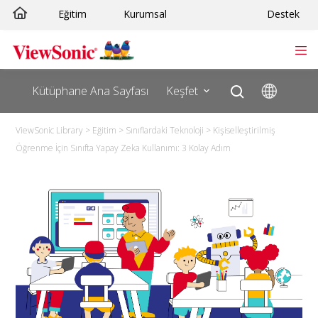
Eğitim
Kurumsal
Destek
Kütüphane Ana Sayfası
Keşfet
ViewSonic Library
>
Eğitim
>
Sınıflardaki Teknoloji
>
Kişiselleştirilmiş
Öğrenme İçin Sınıfta Yapay Zeka Kullanımı: 3 Kolay Adım