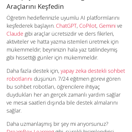
Araçlarını Keşfedin
Öğretim hedeflerinizle uyumlu AI platformlarını
keşfederek başlayın.
ChatGPT
,
CoPilot
,
Gemini
ve
Claude
gibi araçlar ücretsizdir ve ders fikirleri,
aktiviteler ve hatta yazma istemleri üretmek için
mükemmeldir; beyninizin hala yaz tatilindeymiş
gibi hissettiği günler için mükemmeldir.
Daha fazla destek için,
yapay zeka destekli sohbet
robotlarını
düşünün. 7/24 eğitmen görevi gören
bu sohbet robotları, öğrencilere ihtiyaç
duydukları her an gerçek zamanlı yardım sağlar
ve mesai saatleri dışında bile destek almalarını
sağlar.
Daha uzmanlaşmış bir şey mi arıyorsunuz?
DreamBox Learning
gibi, sürekli biçimlendirici