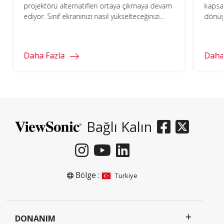
projektörü alternatifleri ortaya çıkmaya devam
kapsay
ediyor. Sınıf ekranınızı nasıl yükselteceğinizi
dönüş
buradan öğrenin.
Daha Fazla
Daha
Bağlı Kalın
Bölge :
Turkiye
DONANIM