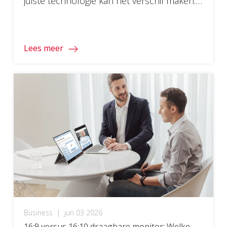
juiste technologie kan het verschil maken.
Bij ViewSonic hebben we de beste
beeldschermen zorgvuldig geselecteerd
voor elke fase van je studie. Klaar om je
Lees meer
uitrusting voor het nieuwe schooljaar te
vernieuwen? Scroll naar beneden om onze
topkeuzes voor het […]
Business
|
jun 03 2026
16:9 versus 16:10 draagbare monitor: Welke