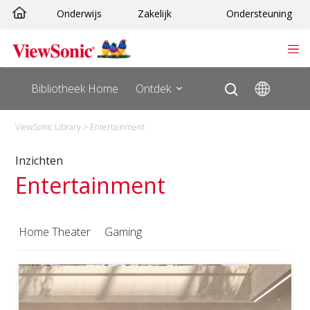
Ga
Onderwijs
Zakelijk
Ondersteuning
naar
de
inhoud
Bibliotheek Home
Ontdek
ViewSonic Library
>
Entertainment
Inzichten
Entertainment
Home Theater
Gaming