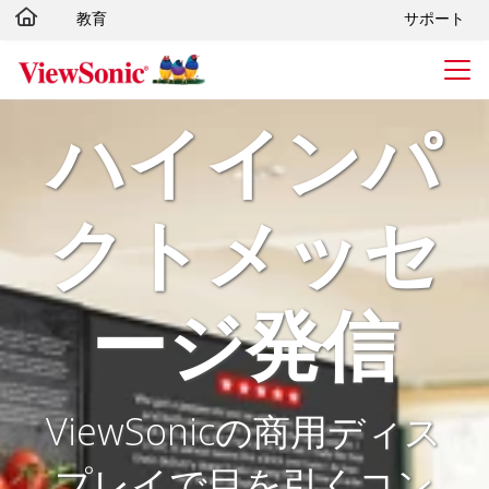
教育
サポート
Skip to main content
ハイインパ
クトメッセ
ージ発信
ViewSonicの商用ディス
プレイで目を引くコン