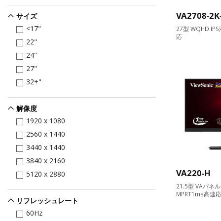
VA2708-2
サイズ
<17"
27型 WQHD I
応
22"
24"
27"
32+"
解像度
1920 x 1080
2560 x 1440
3440 x 1440
3840 x 2160
VA220-H
5120 x 2880
21.5型 VAパネ
MPRT1ms高速
リフレッシュレート
60Hz