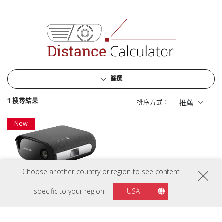
篩選
1 搜尋結果
排序方式：
推薦
New
Choose another country or region to see content
specific to your region
USA
M1 Max