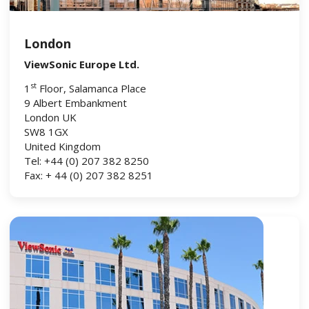
London
ViewSonic Europe Ltd.
st
1
Floor, Salamanca Place
9 Albert Embankment
London UK
SW8 1GX
United Kingdom
Tel: +44 (0) 207 382 8250
Fax: + 44 (0) 207 382 8251