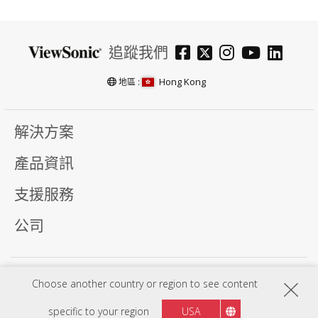
追蹤我們
Hong Kong
地區 :
解決方案
產品資訊
支援服務
公司
使用條款
Choose another country or region to see content
聯絡專線+852-3102-2900. 程序、規格、價格和可用性如有更改，恕不另行通知。選擇、優惠和
計畫可能會因國家/地區而異；有關完整的詳細資訊，請與 ViewSonic 業務代表聯繫。Copyright
specific to your region
USA
© ViewSonic Corporation 2000-2026. All rights reserved.