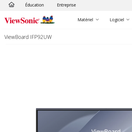
Éducation
Entreprise
Passer au contenu principal
Matériel
Logiciel
ViewBoard IFP92UW