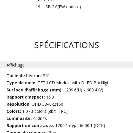
USB 2.0(FW update)
SPÉCIFICATIONS
Affichage
Taille de l'écran:
55"
Type de dalle:
TFT LCD Module with DLED Backlight
Surface d'affichage (mm):
1209.6(H) x 680.4 (V)
Rapport d'aspect:
16:9
Résolution:
UHD 3840x2160
Colors:
1.07B colors (8bit+FRC)
Luminosité:
450nits
Rapport de contraste:
1200:1 (typ.) 6000:1 (DCR)
Temps de réponse:
8ms