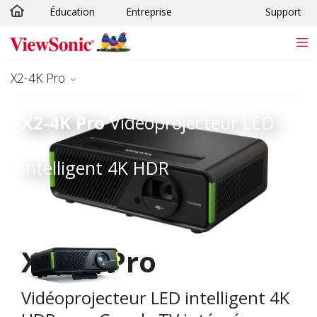
PUISSANCE
Éducation
Entreprise
Support
Passer au contenu principal
ACCRUE
X2-4K Pro
X2-4K Pro
Vidéoprojecteur LED
intelligent 4K HDR​
X2-4K Pro
Vidéoprojecteur LED intelligent 4K