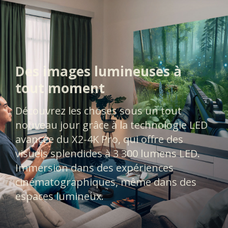
Des images lumineuses à
tout moment​
Découvrez les choses sous un tout
nouveau jour grâce à la technologie LED
avancée du X2-4K Pro, qui offre des
visuels splendides à 3 300 lumens LED.
Immersion dans des expériences
cinématographiques, même dans des
espaces lumineux.