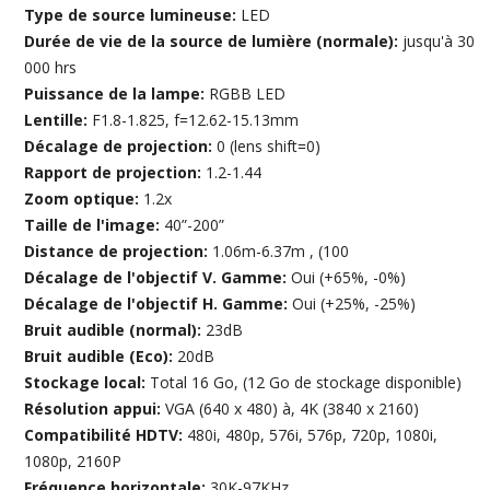
Type de source lumineuse:
LED
Durée de vie de la source de lumière (normale):
jusqu'à 30
000 hrs
Puissance de la lampe:
RGBB LED
Lentille:
F1.8-1.825, f=12.62-15.13mm
Décalage de projection:
0 (lens shift=0)
Rapport de projection:
1.2-1.44
Zoom optique:
1.2x
Taille de l'image:
40”-200”
Distance de projection:
1.06m-6.37m , (100
Décalage de l'objectif V. Gamme:
Oui (+65%, -0%)
Décalage de l'objectif H. Gamme:
Oui (+25%, -25%)
Bruit audible (normal):
23dB
Bruit audible (Eco):
20dB
Stockage local:
Total 16 Go, (12 Go de stockage disponible)
Résolution appui:
VGA (640 x 480) à, 4K (3840 x 2160)
Compatibilité HDTV:
480i, 480p, 576i, 576p, 720p, 1080i,
1080p, 2160P
Fréquence horizontale:
30K-97KHz