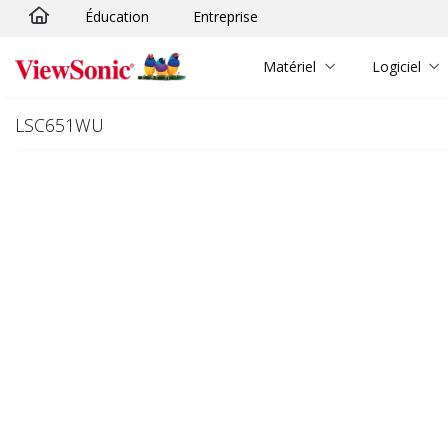
Éducation
Entreprise
Passer au contenu principal
Matériel
Logiciel
LSC651WU