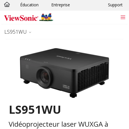
Éducation
Entreprise
Support
Passer au contenu principal
LS951WU
LS951WU
Vidéoprojecteur laser WUXGA à