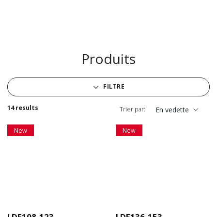
Produits
FILTRE
14 results
Trier par:
En vedette
New
New
LDE108-123
LDE136-153