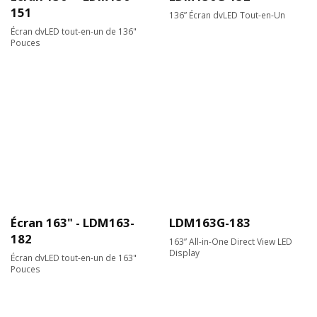
151
136” Écran dvLED Tout-en-Un
Écran dvLED tout-en-un de 136"
Pouces
Écran 163" - LDM163-
LDM163G-183
182
163” All-in-One Direct View LED
Display
Écran dvLED tout-en-un de 163"
Pouces